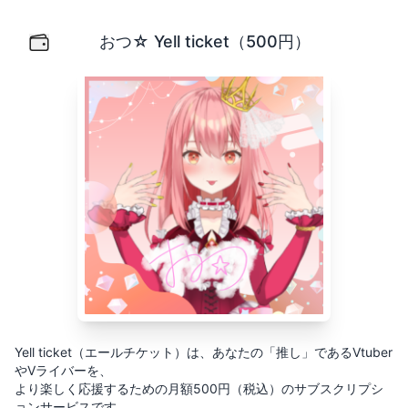
おつ☆ Yell ticket（500円）
Yell ticket（エールチケット）は、あなたの「推し」
おつ☆ Yell ticket（500円）
Yell ticket（エールチケット）は、あなたの「推し」であるVtuber
やVライバーを、
より楽しく応援するための月額500円（税込）のサブスクリプシ
ョンサービスです。