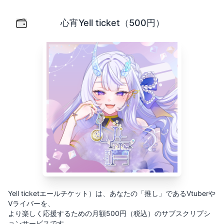
心宵Yell ticket（500円）
Yell ticketエールチケット）は、あなたの「推し」で
心宵Yell ticket（500円）
Yell ticketエールチケット）は、あなたの「推し」であるVtuberや
Vライバーを、
より楽しく応援するための月額500円（税込）のサブスクリプシ
ョンサービスです。