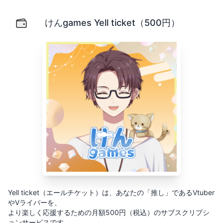
けんgames Yell ticket（500円）
Yell ticket（エールチケット）は、あなたの「推し」
けんgames Yell ticket（500円）
Yell ticket（エールチケット）は、あなたの「推し」であるVtuber
やVライバーを、
より楽しく応援するための月額500円（税込）のサブスクリプシ
ョンサービスです。