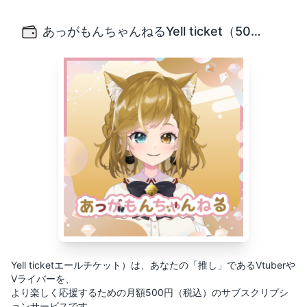
あっがもんちゃんねるYell ticket（500円）
Yell ticketエールチケット）は、あなたの「推し」で
あっがもんちゃんねるYell ticket（500円）
Yell ticketエールチケット）は、あなたの「推し」であるVtuberや
Vライバーを、
より楽しく応援するための月額500円（税込）のサブスクリプシ
ョンサービスです。