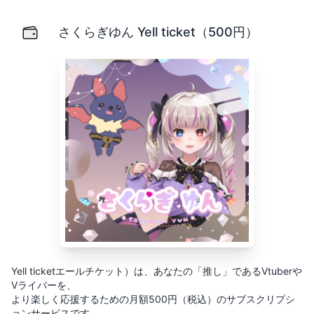
さくらぎゆん Yell ticket（500円）
Yell ticketエールチケット）は、あなたの「推し」で
さくらぎゆん Yell ticket（500円）
Yell ticketエールチケット）は、あなたの「推し」であるVtuberや
Vライバーを、
より楽しく応援するための月額500円（税込）のサブスクリプシ
ョンサービスです。