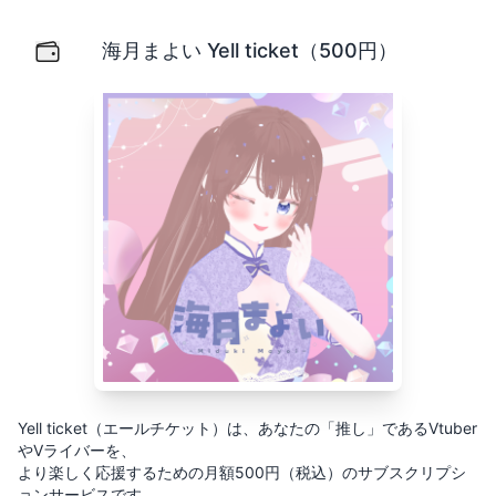
海月まよい Yell ticket（500円）
Yell ticket（エールチケット）は、あなたの「推し」
海月まよい Yell ticket（500円）
Yell ticket（エールチケット）は、あなたの「推し」であるVtuber
やVライバーを、
より楽しく応援するための月額500円（税込）のサブスクリプシ
ョンサービスです。