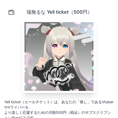
瑞無るな Yell ticket（500円）
Yell ticket（エールチケット）は、あなたの「推し」
瑞無るな Yell ticket（500円）
Yell ticket（エールチケット）は、あなたの「推し」であるVtuber
やVライバーを、
より楽しく応援するための月額500円（税込）のサブスクリプシ
ョンサービスです。