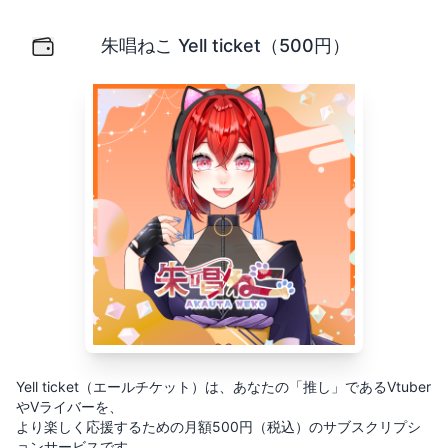
朱唱ねこ Yell ticket（500円）
Yell ticket（エールチケット）は、あなたの「推し」
朱唱ねこ Yell ticket（500円）
Yell ticket（エールチケット）は、あなたの「推し」であるVtuber
やVライバーを、
より楽しく応援するための月額500円（税込）のサブスクリプシ
ョンサービスです。