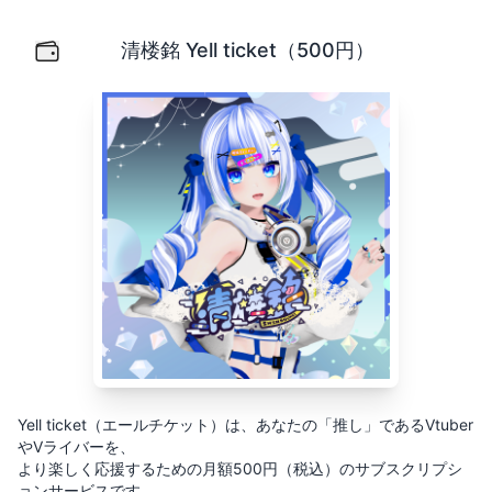
清楼銘 Yell ticket（500円）
Yell ticket（エールチケット）は、あなたの「推し」
清楼銘 Yell ticket（500円）
Yell ticket（エールチケット）は、あなたの「推し」であるVtuber
やVライバーを、
より楽しく応援するための月額500円（税込）のサブスクリプシ
ョンサービスです。