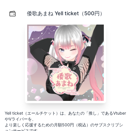
倭歌あまね Yell ticket（500円）
Yell ticket（エールチケット）は、あなたの「推し」
倭歌あまね Yell ticket（500円）
Yell ticket（エールチケット）は、あなたの「推し」であるVtuber
やVライバーを、
より楽しく応援するための月額500円（税込）のサブスクリプシ
ョンサービスです。