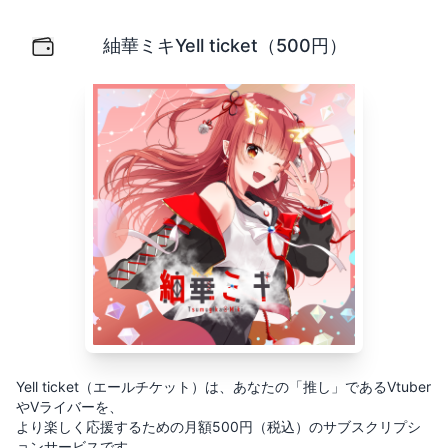
紬華ミキYell ticket（500円）
Yell ticket（エールチケット）は、あなたの「推し」
紬華ミキYell ticket（500円）
Yell ticket（エールチケット）は、あなたの「推し」であるVtuber
やVライバーを、
より楽しく応援するための月額500円（税込）のサブスクリプシ
ョンサービスです。