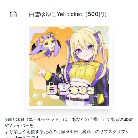
白雪ゆゆこYell ticket（500円）
Yell ticket（エールチケット）は、あなたの「推し」
白雪ゆゆこYell ticket（500円）
Yell ticket（エールチケット）は、あなたの「推し」であるVtuber
やVライバーを、
より楽しく応援するための月額500円（税込）のサブスクリプシ
ョンサービスです。