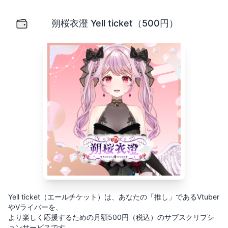
朔桜衣澄 Yell ticket（500円）
Yell ticket（エールチケット）は、あなたの「推し」
朔桜衣澄 Yell ticket（500円）
Yell ticket（エールチケット）は、あなたの「推し」であるVtuber
やVライバーを、
より楽しく応援するための月額500円（税込）のサブスクリプシ
ョンサービスです。