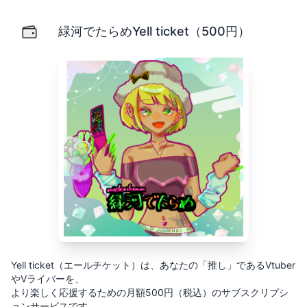
緑河でたらめYell ticket（500円）
Yell ticket（エールチケット）は、あなたの「推し」
緑河でたらめYell ticket（500円）
Yell ticket（エールチケット）は、あなたの「推し」であるVtuber
やVライバーを、
より楽しく応援するための月額500円（税込）のサブスクリプシ
ョンサービスです。