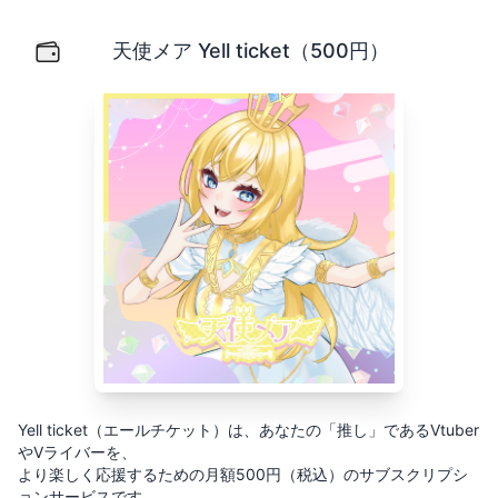
天使メア Yell ticket（500円）
Yell ticket（エールチケット）は、あなたの「推し」
天使メア Yell ticket（500円）
Yell ticket（エールチケット）は、あなたの「推し」であるVtuber
やVライバーを、
より楽しく応援するための月額500円（税込）のサブスクリプシ
ョンサービスです。