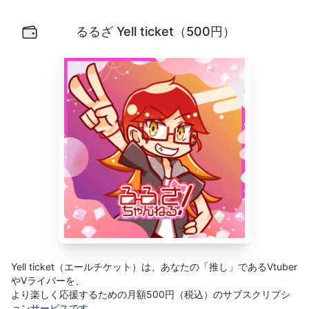
るるざ Yell ticket（500円）
Yell ticket（エールチケット）は、あなたの「推し」
るるざ Yell ticket（500円）
Yell ticket（エールチケット）は、あなたの「推し」であるVtuber
やVライバーを、
より楽しく応援するための月額500円（税込）のサブスクリプシ
ョンサービスです。