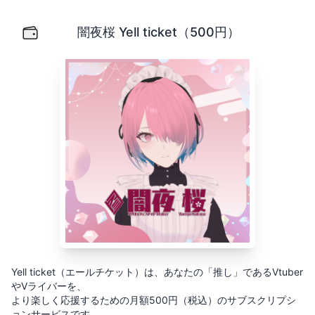
闇夜桜 Yell ticket（500円）
Yell ticket（エールチケット）は、あなたの「推し」
闇夜桜 Yell ticket（500円）
Yell ticket（エールチケット）は、あなたの「推し」であるVtuber
やVライバーを、
より楽しく応援するための月額500円（税込）のサブスクリプシ
ョンサービスです。