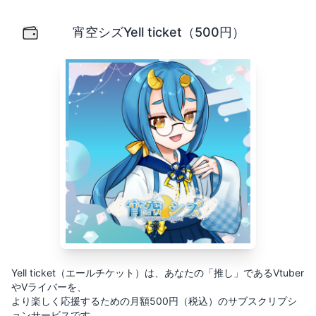
宵空シズYell ticket（500円）
Yell ticket（エールチケット）は、あなたの「推し」
宵空シズYell ticket（500円）
Yell ticket（エールチケット）は、あなたの「推し」であるVtuber
やVライバーを、
より楽しく応援するための月額500円（税込）のサブスクリプシ
ョンサービスです。