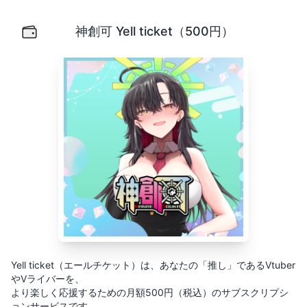
神創可 Yell ticket（500円）
Yell ticket（エールチケット）は、あなたの「推し」
神創可 Yell ticket（500円）
Yell ticket（エールチケット）は、あなたの「推し」であるVtuber
やVライバーを、
より楽しく応援するための月額500円（税込）のサブスクリプシ
ョンサービスです。