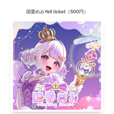
あるVtuberやVライバーを、 より楽しく応援するための月
国愛めみYell ticket（500円）