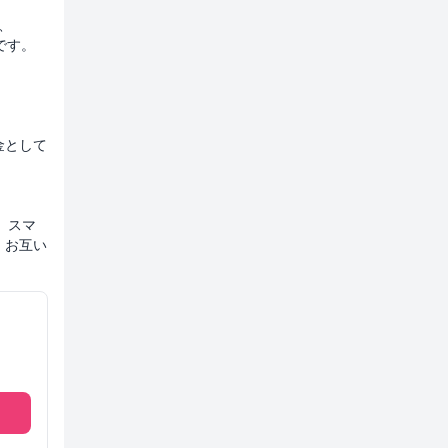
を、
です。
金として
、スマ
、お互い