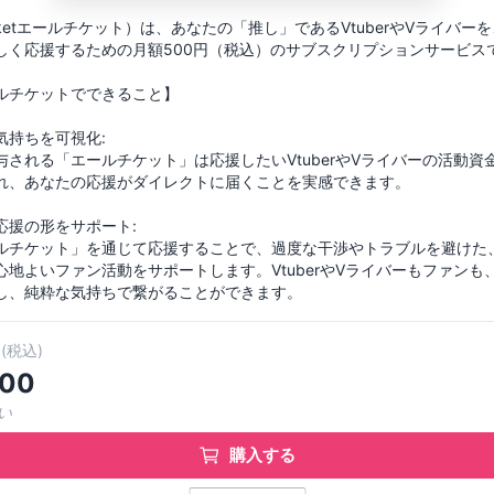
 ticketエールチケット）は、あなたの「推し」であるVtuberやVライバー
しく応援するための月額500円（税込）のサブスクリプションサービス
ルチケットでできること】
気持ちを可視化:
与される「エールチケット」は応援したいVtuberやVライバーの活動資
れ、あなたの応援がダイレクトに届くことを実感できます。
応援の形をサポート:
ルチケット」を通じて応援することで、過度な干渉やトラブルを避けた
心地よいファン活動をサポートします。VtuberやVライバーもファンも
し、純粋な気持ちで繋がることができます。
(
税込
)
00
い
購入する