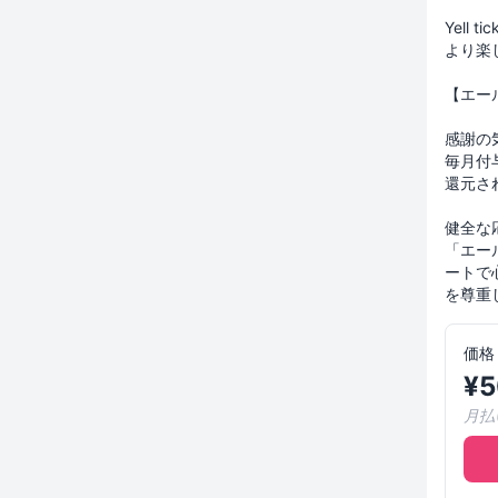
Yell
より楽
【エー
感謝の
毎月付
還元さ
健全な
「エー
ートで
を尊重
価格
¥
5
月払