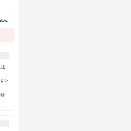
elow.
結城
ドと
て欲