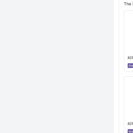
The 
結
Dro
結
Dro