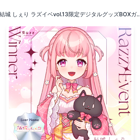
結城しぇりです🐾🐈🎀 いつも応援ありがとう✨楽しみに
結城 しぇり ラズイベvol.13限定デジタル