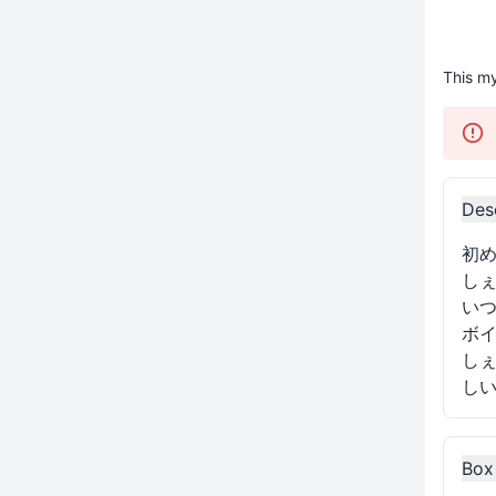
This my
Des
初
しぇ
い
ボ
し
し
Box