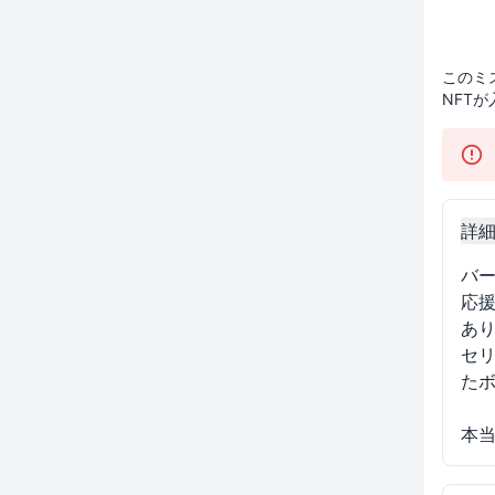
このミ
NFT
詳
バー
応
あ
セ
た
本