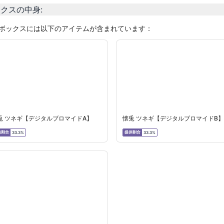
ックスの中身
:
ボックスには以下のアイテムが含まれています：
兎 ツネギ【デジタルブロマイドA】
懐兎 ツネギ【デジタルブロマイドB】
供割合
提供割合
33.3%
33.3%