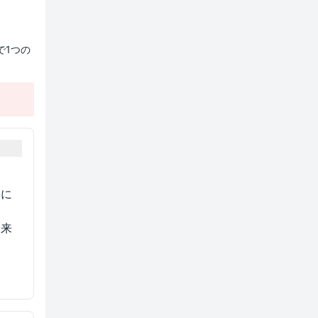
で1つの
当に
出来