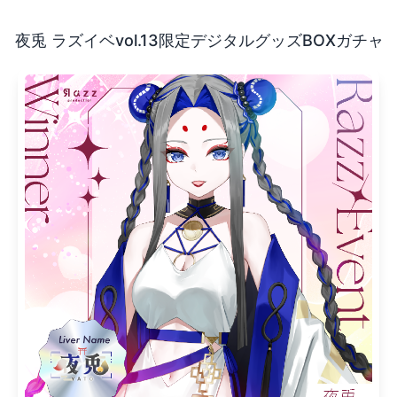
す！ 今回、夜兎のデジタルグッズが 販売中✨ 良かったら色
夜兎 ラズイベvol.13限定デジタルグッズBOXガチャ