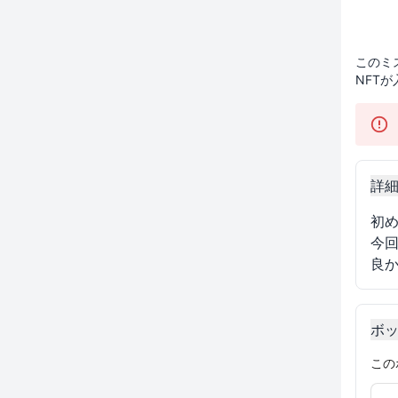
このミ
NFT
詳
初め
今回
良
ボ
この