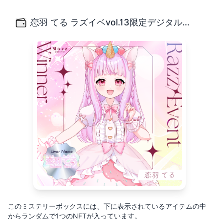
恋羽 てる ラズイベvol.13限定デジタルグッズBOXガチャ
甘いもの大好きユニコーンの女の子！恋羽てるです！ 8月13日
恋羽 てる ラズイベvol.13限定デジタルグッズBOXガチャ
このミステリーボックスには、下に表示されているアイテムの中
からランダムで1つのNFTが入っています。