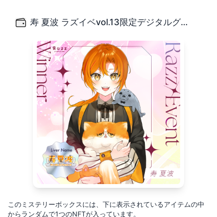
寿 夏波 ラズイベvol.13限定デジタルグッズBOXガチャ
男装系Vライバーの寿 夏波です！ デジタルグッズは全種類別
寿 夏波 ラズイベvol.13限定デジタルグッズBOXガチャ
このミステリーボックスには、下に表示されているアイテムの中
からランダムで1つのNFTが入っています。