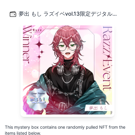
夢出 もし ラズイベvol.13限定デジタルグッズBOXガチャ
ふざけるの大好きなサメライバー！夢出もしです！ 酒ヤニで
夢出 もし ラズイベvol.13限定デジタルグッズBOXガチャ
This mystery box contains one randomly pulled NFT from the
items listed below.