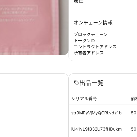
属性
オンチェーン情報
ブロックチェーン
トークンID
コントラクトアドレス
所有者アドレス
出品一覧
シリアル番号
価
str9MPyVjMyQGRLvdz1b
50
iU41vL9fB32U73fHDukm
50