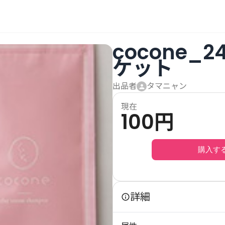
cocone_
ケット
出品者
タマニャン
現在
100
円
購入す
詳細