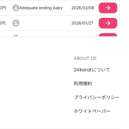
0
円
Adequate ending baby
2026/02/08
0
円
2026/01/27
円
Smooth building coin
2026/03/17
Mischievous delaying
0
円
2026/04/19
cookie
ABOUT US
24karatについて
0
円
2026/03/24
500
利用規約
Crazy drumming club
2026/03/02
プライバシーポリシー
円
みみ
2026/02/01
ホワイトペーパー