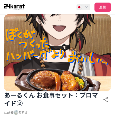
あーるくん お食事セット：ブロマイド②
連携
あーるくん お食事セット：ブロマ
イド②
出品者
あずさ