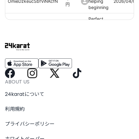
OmieDzkeucSbfViNKcfN
helping
2026/04/02
円
beginning
Perfect
1,100
JryKAe6JjMwqkhSeRUcN
helping
2026/04/02
円
beginning
Perfect
1,100
iVCtIXtH1qhVGCecCj2U
helping
2026/04/02
円
beginning
ABOUT US
24karatについて
利用規約
プライバシーポリシー
ホワイトペーパー