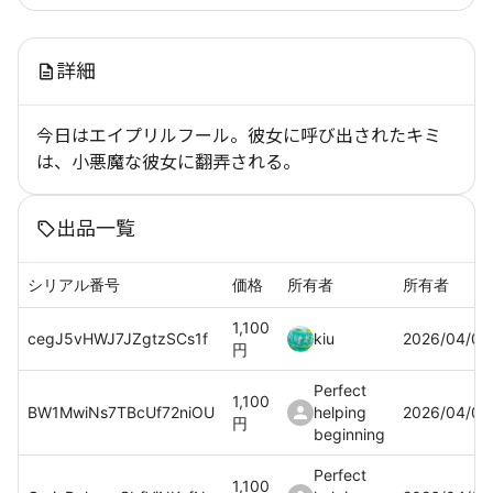
詳細
今日はエイプリルフール。彼女に呼び出されたキミ
は、小悪魔な彼女に翻弄される。
出品一覧
シリアル番号
価格
所有者
所有者
1,100
cegJ5vHWJ7JZgtzSCs1f
kiu
2026/04/02
円
Perfect
1,100
BW1MwiNs7TBcUf72niOU
helping
2026/04/02
円
beginning
Perfect
1,100