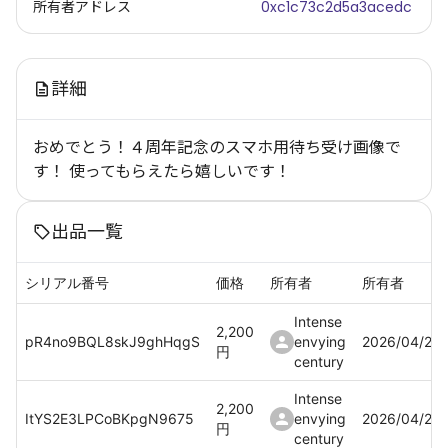
所有者アドレス
0xc1c73c2d5a3acedc
詳細
おめでとう！４周年記念のスマホ用待ち受け画像で
す！ 使ってもらえたら嬉しいです！
出品一覧
シリアル番号
価格
所有者
所有者
Intense
2,200
pR4no9BQL8skJ9ghHqgS
envying
2026/04/21
円
century
Intense
2,200
ItYS2E3LPCoBKpgN9675
envying
2026/04/21
円
century