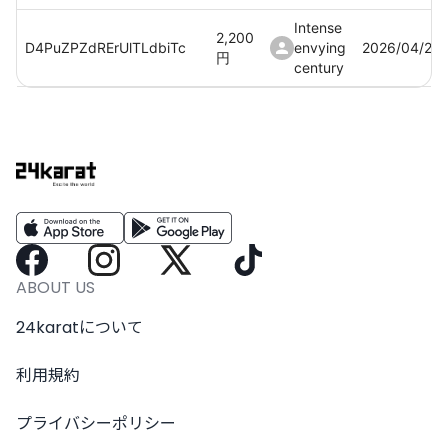
Intense
2,200
D4PuZPZdRErUlTLdbiTc
envying
2026/04/20
円
century
Intense
2,200
BSjbStfW3eNA8twxAlh9
envying
2026/04/21
円
century
Intense
2,200
XV00PLnVtSEOJFN5Evd9
envying
2026/04/21
円
century
Intense
2,200
mnWRwAvrw7yRTse6kogf
envying
2026/04/21
ABOUT US
円
century
24karatについて
Intense
2,200
cB0ahRquEX1hlYPz5hfv
envying
2026/04/21
円
利用規約
century
Intense
プライバシーポリシー
2,200
b3jcQ5dZUaSx3uZby6m4
envying
2026/04/21
円