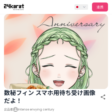
数秘フィン スマホ用待ち受け画像だよ！
連携
数秘フィン スマホ用待ち受け画像
だよ！
出品者
Intense envying century