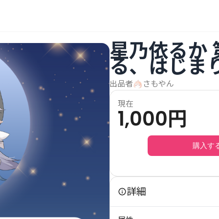
星乃依るか 
る、はじま
出品者
さもやん
現在
1,000
円
購入す
詳細