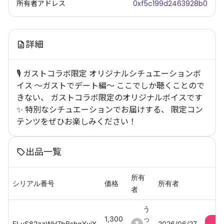
所有者アドレス
0xf5c199d2463928b0
詳細
🎙️ ガストコラボ限定 オリジナルシチュエーションボ
イス ～ガストでデート編～ ここでしか聴くことので
きない、 ガストコラボ限定のオリジナルボイスです
✨ 特別なシチュエーションでお届けする、 限定コン
テンツをぜひお楽しみください！
出品一覧
所有
シリアル番号
価格
所有者
者
う
1,300
っ
ELuS82zzWH7bBshqXyiX
2026/06/27