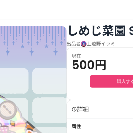
しめじ菜園 S
出品者
上遠野イラミ
現在
500
円
購入す
詳細
属性