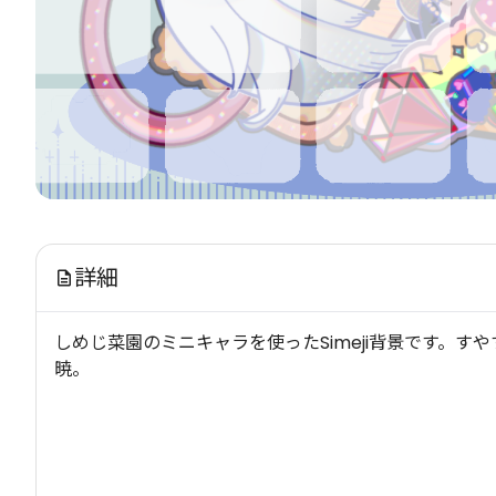
詳細
しめじ菜園のミニキャラを使ったSimeji背景です。す
暁。