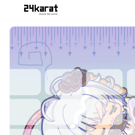
しめじ菜園 Simeji背景