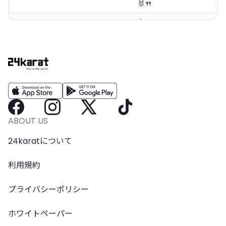
🐰🍴
寿々
100
華
iY1PYNiXisMWANC9RMta
2026/07/06
円
👓
🐰🍴
ABOUT US
24karatについて
利用規約
プライバシーポリシー
ホワイトペーパー