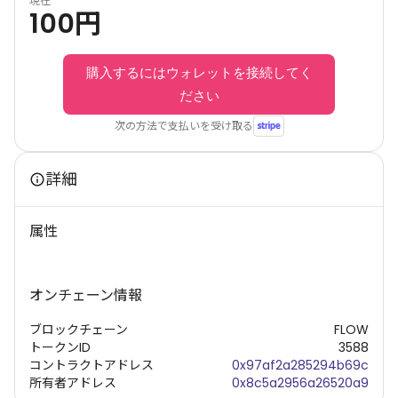
現在
100
円
購入するにはウォレットを接続してく
ださい
次の方法で支払いを受け取る
詳細
属性
オンチェーン情報
ブロックチェーン
FLOW
トークンID
3588
コントラクトアドレス
0x97af2a285294b69c
所有者アドレス
0x8c5a2956a26520a9