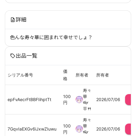
詳細
色んな寿々華に囲まれて幸せでしょ？
出品一覧
価
シリアル番号
所有者
所有者
格
寿々
100
華
epFvAecrFtBBFIihptTt
2026/07/06
円
👓
🐰🍴
寿々
100
華
7GqvIaEXGv6iJxwZIuwu
2026/07/06
円
👓