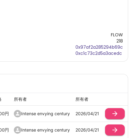
FLOW
218
0x97af2a285294b69c
0xc1c73c2d5a3acedc
格
所有者
所有者
00
円
Intense envying century
2026/04/21
00
円
Intense envying century
2026/04/21