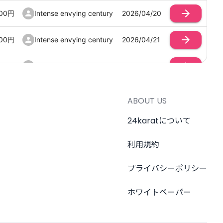
00
円
Intense envying century
2026/04/20
00
円
Intense envying century
2026/04/21
00
円
Intense envying century
2026/04/21
00
円
Intense envying century
2026/04/21
ABOUT US
00
円
Intense envying century
2026/04/21
24karatについて
利用規約
00
円
Intense envying century
2026/04/21
プライバシーポリシー
00
円
Intense envying century
2026/04/21
ホワイトペーパー
00
円
Intense envying century
2026/04/20