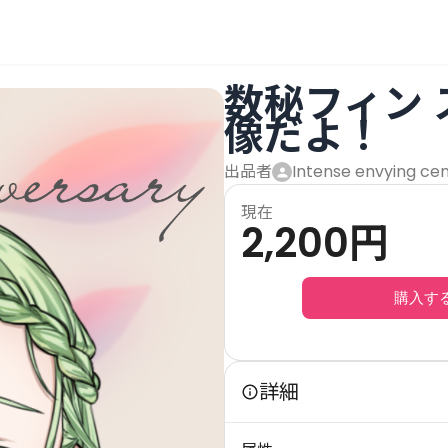
数秘フィン
像だよ！
出品者
Intense envying ce
現在
2,200
円
購入す
詳細