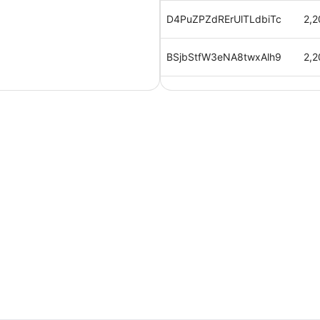
D4PuZPZdRErUlTLdbiTc
2,2
BSjbStfW3eNA8twxAlh9
2,2
XV00PLnVtSEOJFN5Evd9
2,2
cB0ahRquEX1hlYPz5hfv
2,2
b3jcQ5dZUaSx3uZby6m4
2,2
u2zyixGYPPzB7UMauiuc
2,2
q5mHnyxV4ktivb4gj6h2
2,2
9yyBf4FBogxT7FATVi0m
2,2