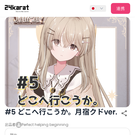
#5 どこへ行こうか。月宿クドver.
連携
#5 どこへ行こうか。月宿クドver.
出品者
Perfect helping beginning