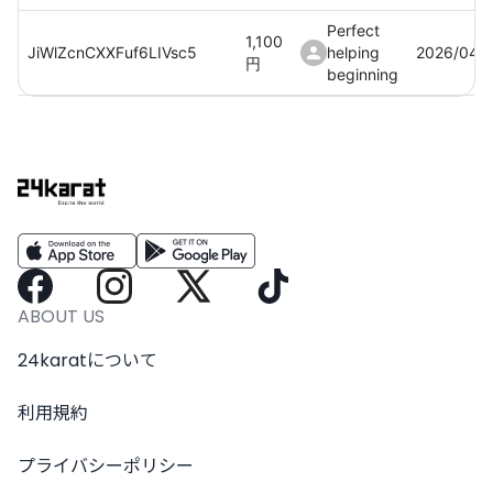
Perfect
1,100
JiWlZcnCXXFuf6LIVsc5
helping
2026/04/
円
beginning
Perfect
1,100
Au3CdqEF3SLHCQ8vIcZE
helping
2026/04/
円
beginning
Perfect
1,100
Vk1oGJEMxdp6trblJhZV
helping
2026/04/
円
beginning
Perfect
1,100
2WkwOjE3lB9UGckm8Wwb
helping
2026/04/
ABOUT US
円
beginning
24karatについて
利用規約
プライバシーポリシー