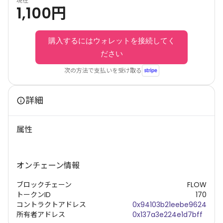
現在
1,100
円
購入するにはウォレットを接続してく
ださい
次の方法で支払いを受け取る
詳細
属性
オンチェーン情報
ブロックチェーン
FLOW
トークンID
170
コントラクトアドレス
0x94103b21eebe9624
所有者アドレス
0x137a3e224e1d7bff