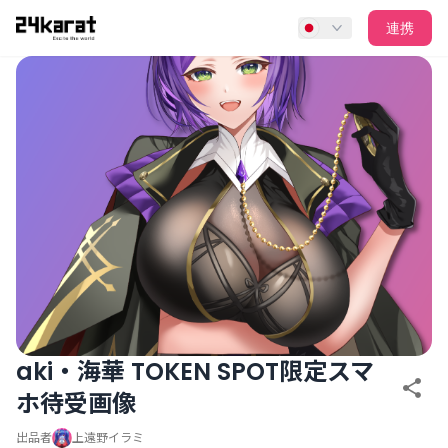
aki・海華 TOKEN SPOT限定スマホ待受画像
連携
aki・海華 TOKEN SPOT限定スマ
ホ待受画像
出品者
上遠野イラミ