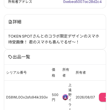
所有者アドレス
0xebea5007ac28d2c4
詳細
TOKEN SPOTさんとのコラボ限定デザインのスマホ
待受画像！ 君のスマホも喜んでるぜ～！
出品一覧
価
所有
シリアル番号
所有者
格
者
上
遠
500
野
DS8WL0Ox2sfo94ik3SGv
2026/08/07
円
イ
ラ
ミ