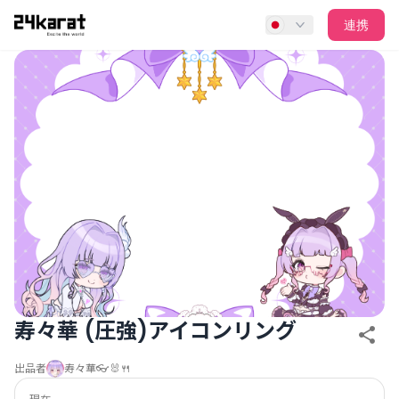
寿々華 (圧強)アイコンリング
連携
寿々華 (圧強)アイコンリング
出品者
寿々華👓🐰🍴