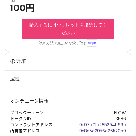
現在
100
円
購入するにはウォレットを接続してく
ださい
次の方法で支払いを受け取る
詳細
属性
オンチェーン情報
ブロックチェーン
FLOW
トークンID
3586
コントラクトアドレス
0x97af2a285294b69c
所有者アドレス
0x8c5a2956a26520a9