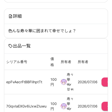
詳細
色んな寿々華に囲まれて幸せでしょ？
出品一覧
価
シリアル番号
所有者
所有者
格
寿々
100
華
epFvAecrFtBBFIihptTt
2026/07/06
円
👓
🐰🍴
寿々
100
華
7GqvIaEXGv6iJxwZIuwu
2026/07/06
円
👓