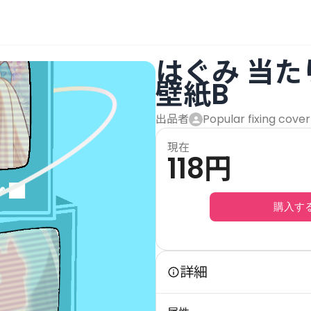
はぐみ 当
壁紙B
出品者
Popular fixing cover
現在
118
円
購入す
詳細