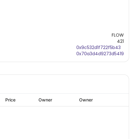
FLOW
421
0x9c532d1f722f5b43
0x70a3d4d9273d5419
Price
Owner
Owner