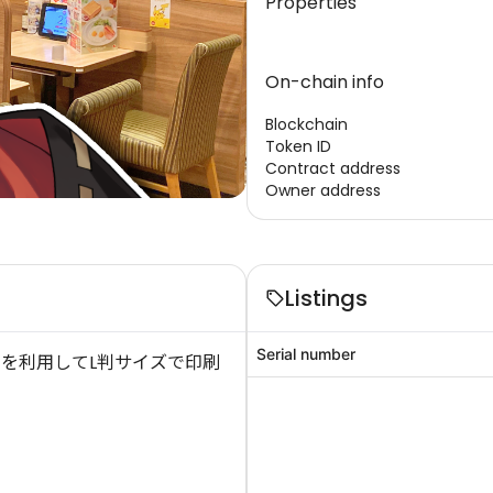
Properties
On-chain info
Blockchain
Token ID
Contract address
Owner address
Listings
Serial number
を利用してL判サイズで印刷