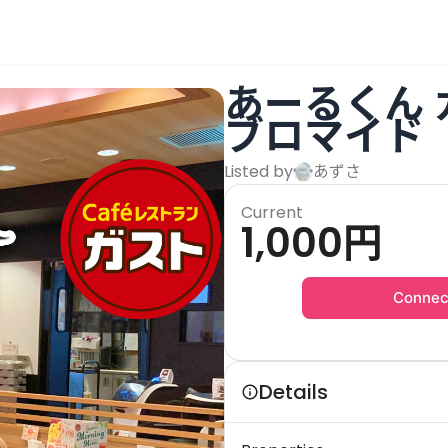
あーるくん
ブロマイド
Listed by
あずさ
Current
1,000
円
Connec
Details