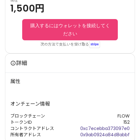
現在
1,500
円
購入するにはウォレットを接続してく
ださい
次の方法で支払いを受け取る
詳細
属性
オンチェーン情報
ブロックチェーン
FLOW
トークンID
152
コントラクトアドレス
0xc7ecebba373097e0
所有者アドレス
0x9ab0924a84d8abbf