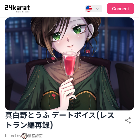
真白野とうふ デートボイス(レストラン編再録)
Connect
真白野とうふ デートボイス(レス
トラン編再録)
Listed by
猫宮詩面