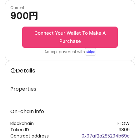
Current
900
円
Connect Your Wallet To Make A
Purchase
Accept payment with
Details
Properties
On-chain info
Blockchain
FLOW
Token ID
3809
Contract address
0x97af2a285294b69c