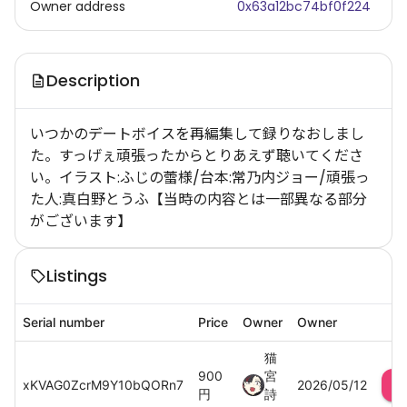
Owner address
0x63a12bc74bf0f224
Description
いつかのデートボイスを再編集して録りなおしまし
た。すっげぇ頑張ったからとりあえず聴いてくださ
い。イラスト:ふじの蕾様/台本:常乃内ジョー/頑張っ
た人:真白野とうふ【当時の内容とは一部異なる部分
がございます】
Listings
Serial number
Price
Owner
Owner
猫
900
宮
xKVAG0ZcrM9Y10bQORn7
2026/05/12
円
詩