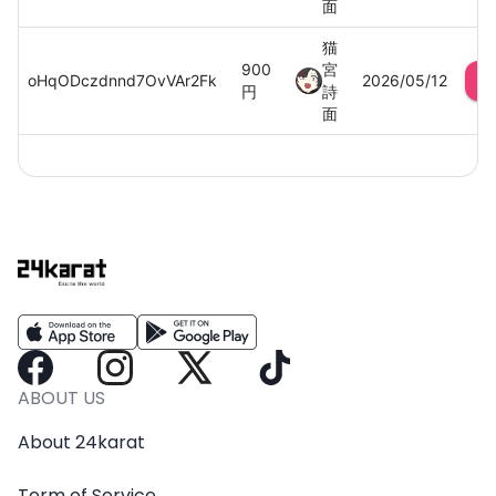
面
猫
900
宮
oHqODczdnnd7OvVAr2Fk
2026/05/12
円
詩
面
ABOUT US
About 24karat
Term of Service