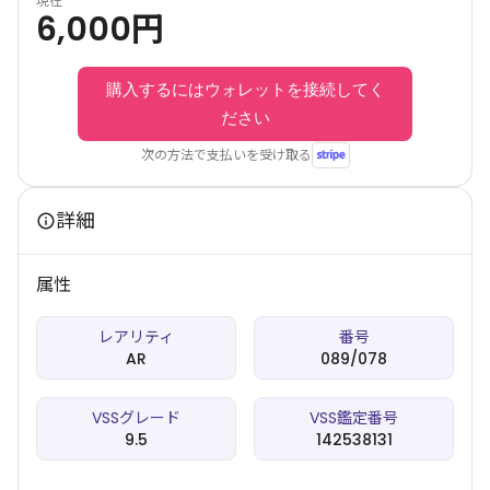
現在
6,000
円
購入するにはウォレットを接続してく
ださい
次の方法で支払いを受け取る
詳細
属性
レアリティ
番号
AR
089/078
VSSグレード
VSS鑑定番号
9.5
142538131