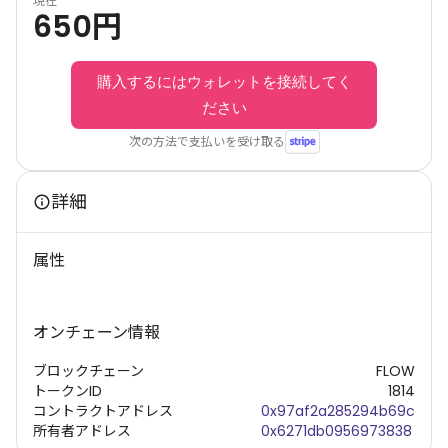
現在
650
円
購入するにはウォレットを接続してく
ださい
次の方法で支払いを受け取る
詳細
属性
オンチェーン情報
ブロックチェーン
FLOW
トークンID
1814
コントラクトアドレス
0x97af2a285294b69c
所有者アドレス
0x6271db0956973838