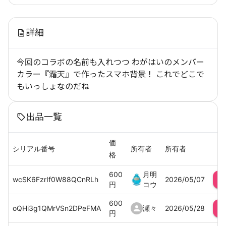
詳細
今回のコラボの名前も入れつつ わがはいのメンバー
カラー『霜天』で作ったスマホ背景！ これでどこで
もいっしょなのだね
出品一覧
価
シリアル番号
所有者
所有者
格
600
月明
wcSK6FzrIf0W88QCnRLh
2026/05/07
円
コウ
600
oQHi3g1QMrVSn2DPeFMA
瀬々
2026/05/28
円