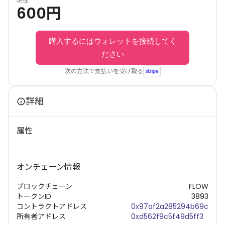
現在
600
円
購入するにはウォレットを接続してく
ださい
次の方法で支払いを受け取る
詳細
属性
オンチェーン情報
ブロックチェーン
FLOW
トークンID
3893
コントラクトアドレス
0x97af2a285294b69c
所有者アドレス
0xd562f9c5f49d5ff3