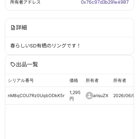
所有者アドレス
0x76c97d3b291e4987
詳細
春らしいSD有栖のリングです！
出品一覧
シリアル番号
価格
所有者
所有者
1,295
nM8qCOU7Rz0UqbODkK5r
arisuZX
2026/06/01
円