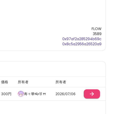
FLOW
3589
0x97af2a285294b69c
0x8c5a2956a26520a9
価格
所有者
所有者
300
円
寿々華👓🐰🍴
2026/07/06