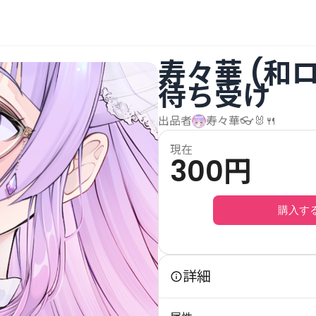
寿々華 (和
待ち受け
出品者
寿々華👓🐰🍴
現在
300
円
購入す
詳細