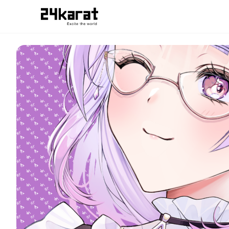
寿々華 (和ロリのすがた)スマホ待ち受け