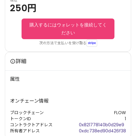
現在
250
円
購入するにはウォレットを接続してく
ださい
次の方法で支払いを受け取る
詳細
属性
オンチェーン情報
ブロックチェーン
FLOW
トークンID
1
コントラクトアドレス
0x821778140b0d29e9
所有者アドレス
0xdc738ed90d426f38