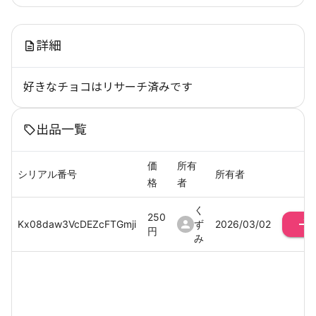
詳細
好きなチョコはリサーチ済みです
出品一覧
価
所有
シリアル番号
所有者
格
者
く
250
Kx08daw3VcDEZcFTGmji
ず
2026/03/02
円
み