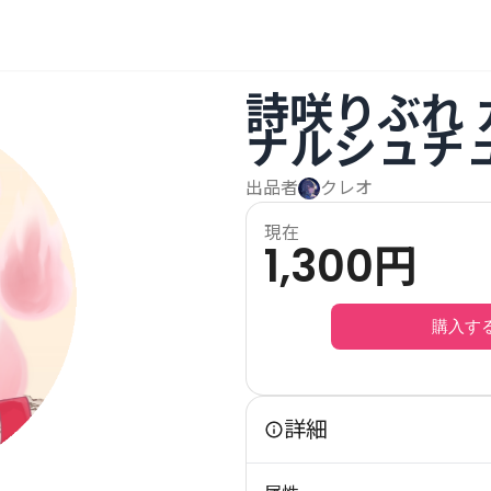
ス②
詩咲りぶれ
ナルシュチ
出品者
クレオ
現在
1,300
円
購入す
詳細