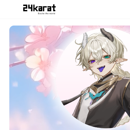
いろはにヲワリ 独占の咆哮