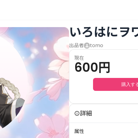
いろはにヲ
出品者
tomo
現在
600
円
購入す
詳細
属性